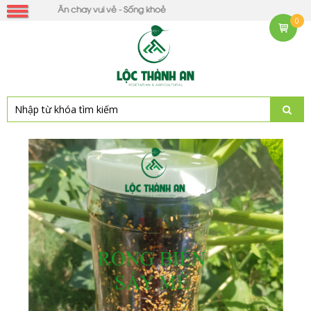
Ăn chay vui vẻ - Sống khoẻ mỗi ngày !
0